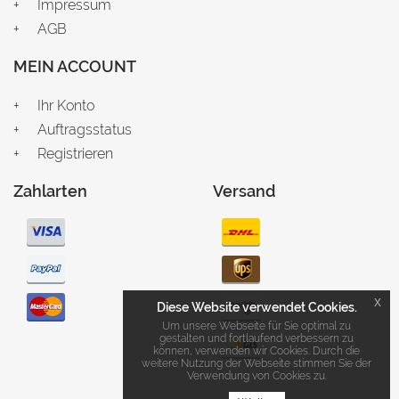
Impressum
AGB
MEIN ACCOUNT
Ihr Konto
Auftragsstatus
Registrieren
Zahlarten
Versand
x
Diese Website verwendet Cookies.
Um unsere Webseite für Sie optimal zu
gestalten und fortlaufend verbessern zu
können, verwenden wir Cookies. Durch die
weitere Nutzung der Webseite stimmen Sie der
Verwendung von Cookies zu.